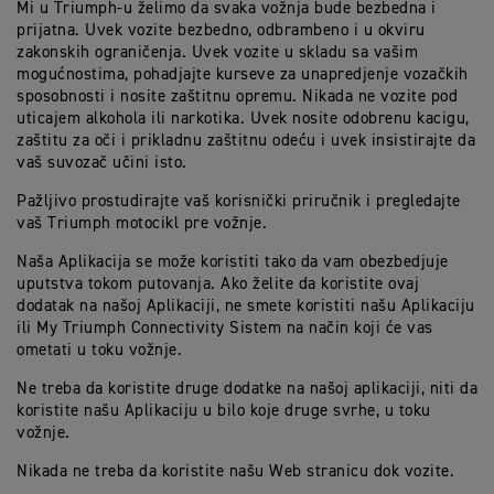
Mi u Triumph-u želimo da svaka vožnja bude bezbedna i
prijatna. Uvek vozite bezbedno, odbrambeno i u okviru
zakonskih ograničenja. Uvek vozite u skladu sa vašim
mogućnostima, pohadjajte kurseve za unapredjenje vozačkih
sposobnosti i nosite zaštitnu opremu. Nikada ne vozite pod
uticajem alkohola ili narkotika. Uvek nosite odobrenu kacigu,
zaštitu za oči i prikladnu zaštitnu odeću i uvek insistirajte da
vaš suvozač učini isto.
Pažljivo prostudirajte vaš korisnički priručnik i pregledajte
vaš Triumph motocikl pre vožnje.
Naša Aplikacija se može koristiti tako da vam obezbedjuje
uputstva tokom putovanja. Ako želite da koristite ovaj
dodatak na našoj Aplikaciji, ne smete koristiti našu Aplikaciju
ili My Triumph Connectivity Sistem na način koji će vas
ometati u toku vožnje.
Ne treba da koristite druge dodatke na našoj aplikaciji, niti da
koristite našu Aplikaciju u bilo koje druge svrhe, u toku
vožnje.
Nikada ne treba da koristite našu Web stranicu dok vozite.