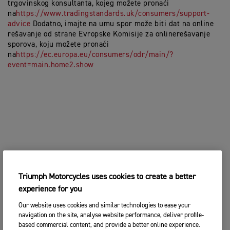
trgovinskog konsultanta, kojeg možete pronaći
na
https://www.tradingstandards.uk/consumers/support-
advice
Dodatno, imajte na umu spor može biti dat na online
rešavanje od strane Evropske Komisije za onlinerešavanje
sporova, koju možete pronaći
na
https://ec.europa.eu/consumers/odr/main/?
event=main.home2.show
Triumph Motorcycles uses cookies to create a better
experience for you
Our website uses cookies and similar technologies to ease your
navigation on the site, analyse website performance, deliver profile-
based commercial content, and provide a better online experience.