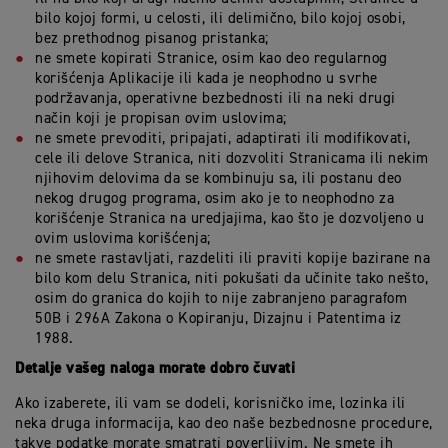
bilo kojoj formi, u celosti, ili delimično, bilo kojoj osobi,
bez prethodnog pisanog pristanka;
ne smete kopirati Stranice, osim kao deo regularnog
korišćenja Aplikacije ili kada je neophodno u svrhe
podržavanja, operativne bezbednosti ili na neki drugi
način koji je propisan ovim uslovima;
ne smete prevoditi, pripajati, adaptirati ili modifikovati,
cele ili delove Stranica, niti dozvoliti Stranicama ili nekim
njihovim delovima da se kombinuju sa, ili postanu deo
nekog drugog programa, osim ako je to neophodno za
korišćenje Stranica na uredjajima, kao što je dozvoljeno u
ovim uslovima korišćenja;
ne smete rastavljati, razdeliti ili praviti kopije bazirane na
bilo kom delu Stranica, niti pokušati da učinite tako nešto,
osim do granica do kojih to nije zabranjeno paragrafom
50B i 296A Zakona o Kopiranju, Dizajnu i Patentima iz
1988.
Detalje vašeg naloga morate dobro čuvati
Ako izaberete, ili vam se dodeli, korisničko ime, lozinka ili
neka druga informacija, kao deo naše bezbednosne procedure,
takve podatke morate smatrati poverljivim. Ne smete ih