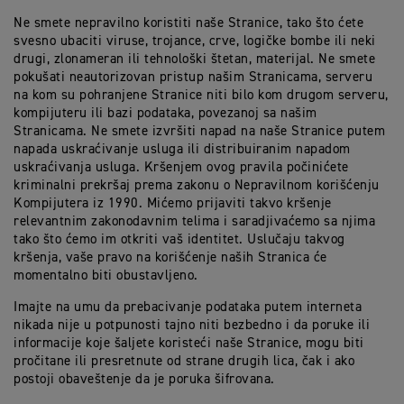
Ne smete nepravilno koristiti naše Stranice, tako što ćete
svesno ubaciti viruse, trojance, crve, logičke bombe ili neki
drugi, zlonameran ili tehnološki štetan, materijal. Ne smete
pokušati neautorizovan pristup našim Stranicama, serveru
na kom su pohranjene Stranice niti bilo kom drugom serveru,
kompijuteru ili bazi podataka, povezanoj sa našim
Stranicama. Ne smete izvršiti napad na naše Stranice putem
napada uskraćivanje usluga ili distribuiranim napadom
uskraćivanja usluga. Kršenjem ovog pravila počinićete
kriminalni prekršaj prema zakonu o Nepravilnom korišćenju
Kompijutera iz 1990. Mićemo prijaviti takvo kršenje
relevantnim zakonodavnim telima i saradjivaćemo sa njima
tako što ćemo im otkriti vaš identitet. Uslučaju takvog
kršenja, vaše pravo na korišćenje naših Stranica će
momentalno biti obustavljeno.
Imajte na umu da prebacivanje podataka putem interneta
nikada nije u potpunosti tajno niti bezbedno i da poruke ili
informacije koje šaljete koristeći naše Stranice, mogu biti
pročitane ili presretnute od strane drugih lica, čak i ako
postoji obaveštenje da je poruka šifrovana.