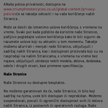
ANaša polisa privatnosti, dostupna na
www.triumphmotorcycles.co.uk/global-content/privacy-
policies
će se takodje odnositi i na vaše korišćenje naših
Stranica .
Može se desiti da izmenimo uslove korišćenja, s vremena na
vreme. Svaki put kada poželite da koristite naše Stranice,
pažljivo pogledajte uslove korišćenja kako bi bili sigurni da
razumete uslove koji su aktuelni u tom momentu. Takodje
možemo ažurirati i menjati naše Stranice, uključujući i
sadržaj naših Stranica, kao i dostupnost proizvoda koji su na
rasprodaji na našim Stranicama, s vremena na vreme bez
najave, uključujući ukidanje nekih modela, delova, dodataka,
odeće i drugih stvari, kaoi promene specifikacija.
Naše Stranice
Naše Stranice su dostupne besplatno.
Ne možemo garantovati da će, naše Stranice, ili bilo koji
sadržaj na njima, uvek biti dostupan ili neprekidan. Možemo
suspendovati, povući ili ograničiti dostupnost svih ili delova
naših Stranica, iz poslovnih ili operativnih razloga. Naše