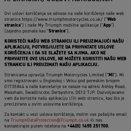
Ovi uslovi korišćenja se odnose na vaše korišćenje naše web
Web
stranice https://www.triumphmotorcycles.co.uk/ ("
stranica
App
") i naše My Triumph mobilne aplikacije ("
")
Stranice
(zajedno poznate kao "
").
KORISTEĆI NAŠU WEB STRANICU ILI PREUZIMAJUĆI NAŠU
APLIKACIJU, POTVRDJUJETE DA PRIHVATATE USLOVE
KORIŠĆENJA I DA SE SLAŽETE SA NJIMA. AKO NE
PRIHVATITE OVE USLOVE, NE MOŽETE KORISTITI NAŠU WEB
STRANICU ILI PREUZIMATI NAŠU APLIKACIJU.
Mi
Stranicama upravlja Triumph Motorcycles Limited ("
"). Mi
smo registrovani u Engleskoj i Velsu pod poreskim brojem
01735844 a naše kancelarije se nalaze na adresi Ashby Road,
Measham, Swadlincote, Derbyshire, DE12 7JP. Dozvoljavamo
vam da koristite našu aplikaciju i/ili web stranicu, kao što je
precizirano u ovim uslovima korišćenja.
Za kontakt u vezi uslova korišćenja, molim vas pošaljite email
na
TriumphDataProtection@Triumph.co.uk
ili nas
+44(0) 1455 251700
kontaktirajte putem telefona na
.