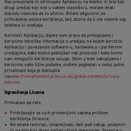
Ako preuzmete ili strimujete Aplikaciju na telefon ili bilo koji
drugi uredjaj koji nije u vašem vlasništvu, morate imati
dozvolu vlasnika da to učinite. Bićete odgovorni za
prihvatanje uslova korišćenja, bez obzira da li ste vlasnik tog
telefona ili uredjaja.
Koristeći Aplikaciju, dajete nam pravo da prikupljamo i
koristimo tehničke informacije o uredjaju na kojem koristite
Aplikaciju i povezanom software-u, hardware.u i perifernim
uredjajima, kako bismo poboljšali naš proizvod i kako bismo
vam omogućili korišćenje usluga. Obim u kom sakupljamo i
koristimo vaše lične podatke, možete pogledati u našoj polisi
privatnosti koja je dostupna
na
www.triumphmotorcycles.co.uk/global-content/privacy-
policies
.
Ograničenja Licence
Prihvatate da ćete:
Pridržavajte se svih primenljivih zakona prilikom
korišćenja Stranica;
Ne smete rentirati, iznajmljivati, dati pod-zakup, pozajmiti
ili na bilo koji drugi načino učiniti dostupnim, Stranice u