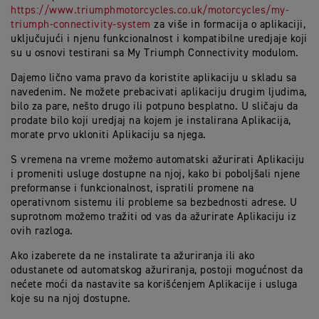
https://www.triumphmotorcycles.co.uk/motorcycles/my-
triumph-connectivity-system
za više in formacija o aplikaciji,
uključujući i njenu funkcionalnost i kompatibilne uredjaje koji
su u osnovi testirani sa My Triumph Connectivity modulom.
Dajemo lično vama pravo da koristite aplikaciju u skladu sa
navedenim. Ne možete prebacivati aplikaciju drugim ljudima,
bilo za pare, nešto drugo ili potpuno besplatno. U sličaju da
prodate bilo koji uredjaj na kojem je instalirana Aplikacija,
morate prvo ukloniti Aplikaciju sa njega.
S vremena na vreme možemo automatski ažurirati Aplikaciju
i promeniti usluge dostupne na njoj, kako bi poboljšali njene
preformanse i funkcionalnost, ispratili promene na
operativnom sistemu ili probleme sa bezbednosti adrese. U
suprotnom možemo tražiti od vas da ažurirate Aplikaciju iz
ovih razloga.
Ako izaberete da ne instalirate ta ažuriranja ili ako
odustanete od automatskog ažuriranja, postoji mogućnost da
nećete moći da nastavite sa korišćenjem Aplikacije i usluga
koje su na njoj dostupne.