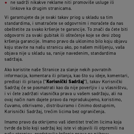
ne sadrži nikakve reklame niti promoviše usluge ili
linkove ka drugim stranicama.
Vi garantujete da je svaki takav priog u skladu sa tim
standardima, i smatraćete se odgovrnim i moraćete da nas
obeštetite za svako kršenje te garancije. To znači da ćete biti
odgovorni za svaki gubitak ili oštećenje koje se desi zbog
kršenja garancije. Imamo pravo da uklonimo bilo koju objavu
koju stavite na našu stranicu ako, po našem mišljenju, vaša
objava nije u skladu sa, ranije navedenim, standardima
sadržaja.
Ako koristite naše Stranice za slanje nekih povratnih
informacija, komentara ili pitanja, kao što su ideje, komentari,
Korisnički Sadržaj
predlozi ili pitanja ("
"), takav Korisnički
Sadržaj će se posmatrati kao da nije poverljiv i u vlasništvu,
i vi ćete zadržati vlasnička prava u vašem sadržaju, ali na
ovaj način nam dajete pravo da reprodukujemo, koristimo,
čuvamo, otkrivamo , distribuiramo i činimo dostupnim,
Korisnički Sadržaj, trećim licima bez ograničenja.
Imamo pravo da otkrijemo vaš identitet trećim licima koja
tvrde da bilo koji sadržaj koj iste vi objavili ili otpremili na