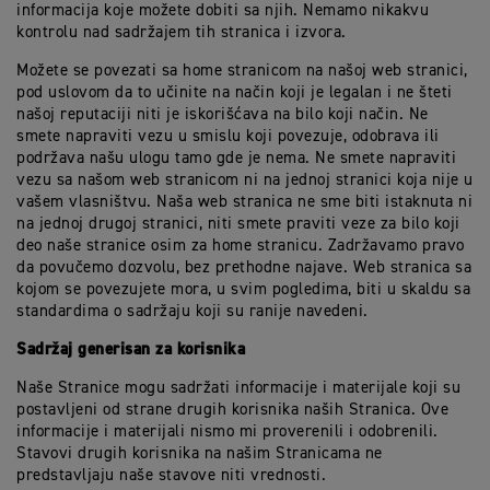
informacija koje možete dobiti sa njih. Nemamo nikakvu
kontrolu nad sadržajem tih stranica i izvora.
Možete se povezati sa home stranicom na našoj web stranici,
pod uslovom da to učinite na način koji je legalan i ne šteti
našoj reputaciji niti je iskorišćava na bilo koji način. Ne
smete napraviti vezu u smislu koji povezuje, odobrava ili
podržava našu ulogu tamo gde je nema. Ne smete napraviti
vezu sa našom web stranicom ni na jednoj stranici koja nije u
vašem vlasništvu. Naša web stranica ne sme biti istaknuta ni
na jednoj drugoj stranici, niti smete praviti veze za bilo koji
deo naše stranice osim za home stranicu. Zadržavamo pravo
da povučemo dozvolu, bez prethodne najave. Web stranica sa
kojom se povezujete mora, u svim pogledima, biti u skaldu sa
standardima o sadržaju koji su ranije navedeni.
Sadržaj generisan za korisnika
Naše Stranice mogu sadržati informacije i materijale koji su
postavljeni od strane drugih korisnika naših Stranica. Ove
informacije i materijali nismo mi proverenili i odobrenili.
Stavovi drugih korisnika na našim Stranicama ne
predstavljaju naše stavove niti vrednosti.