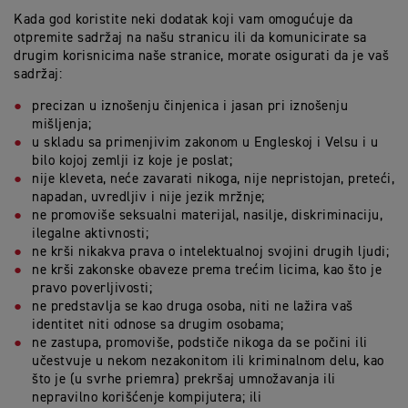
Kada god koristite neki dodatak koji vam omogućuje da
otpremite sadržaj na našu stranicu ili da komunicirate sa
drugim korisnicima naše stranice, morate osigurati da je vaš
sadržaj:
precizan u iznošenju činjenica i jasan pri iznošenju
mišljenja;
u skladu sa primenjivim zakonom u Engleskoj i Velsu i u
bilo kojoj zemlji iz koje je poslat;
nije kleveta, neće zavarati nikoga, nije nepristojan, preteći,
napadan, uvredljiv i nije jezik mržnje;
ne promoviše seksualni materijal, nasilje, diskriminaciju,
ilegalne aktivnosti;
ne krši nikakva prava o intelektualnoj svojini drugih ljudi;
ne krši zakonske obaveze prema trećim licima, kao što je
pravo poverljivosti;
ne predstavlja se kao druga osoba, niti ne lažira vaš
identitet niti odnose sa drugim osobama;
ne zastupa, promoviše, podstiče nikoga da se počini ili
učestvuje u nekom nezakonitom ili kriminalnom delu, kao
što je (u svrhe priemra) prekršaj umnožavanja ili
nepravilno korišćenje kompijutera; ili