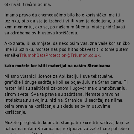
otkrivati trećim licima.
Imamo pravo da onemogućimo bilo koje korisničko ime ili
lozinku, bilo da ste je izabrali vi ili vam je dodeljena, u bilo
kom momentu, ako se, po našem mišljenju, niste pridržavali
sa odrdbama ovih uslova korišćenja.
Ako znate, ili sumnjate, da neko osim vas, zna vaše korisničko
ime ili lozinku, morate nas pod hitno obavestiti o tome putem
email-a
TriumphDataProtection@Triumph.co.uk
.
kako možete koristiti materijal na našim Stranicama
Mi smo vlasnici licence za Aplikaciju i sve tekstualne,
grafičke i druge sadržaje koji se pojavljuju na Stranicama. Ti
materijali su zaštićeni zakonom i ugovorima o umnožavanju,
širom sveta. Sva ta prava su zadržana. Nemate pravo na
intelektualnu svojinu, niti na, Stranice ili sadržaj na njima,
osim prava na korišćenje u skladu sa ovim uslovima
korišćenja.
Možete pregledati, kopirati, štampati i koristiti sadržaj koji se
nalazi na našim Stranicama, isključivo za vaše lične potrebe i