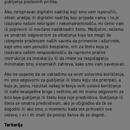
gubljenja poslovnih prilika.
Ako, neispravan digitalni sadržaj koji smo vam isporučili,
ošteti uredjaj ili digitalni sadržaj koji pripada vama, i to je
izazvano našom nebrigom i nekompetentnošću, mi ćemo vam
ili popraviti ili novčano nadoknaditi štetu. Medjutim, nećemo
se smatrati odgovornim za oštećenja koja ste mogli da
izbegnete praćenjem naših saveta da primenite i ažurirate,
koje smo vam ponudili besplatno, niti za štetu koja je
izazvana vašom nesposobnošću da ispravno pratite
instrukcije za instalaciju ili da imate na raspolaganju
minimalan broj sistemskih zahteva, kako smo vam savetovali.
Ako ne uspemo da se uskladimo sa ovim uslovima korišćenja,
mi smo odgovorni za gubljenje ili štetu koju ste pretrpeli, a
koja je, jasno, rezultat našeg kršenja ovih uslova korišćenja
ili naše neuspešne brige i veštine, ali mi nismo odgovorni za
bilo koje gubljenje ili štetu koja nije predvidiva. Gubljenje ili
šteta se smatra predvidivom, ako je očigledno da će se
dogoditi ili ako smo, u momentu kada ste prihvatili ove
uslove, i vi i mi znali da postoji šansa da se dogodi.
Teritorija