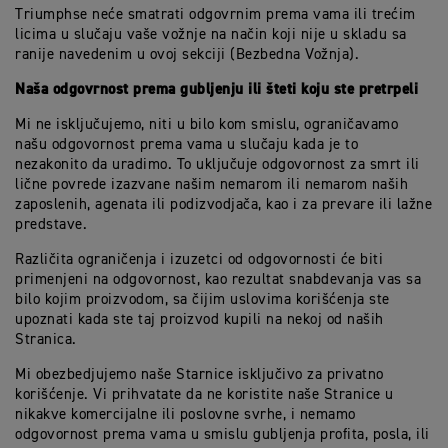
Triumphse neće smatrati odgovrnim prema vama ili trećim
licima u slučaju vaše vožnje na način koji nije u skladu sa
ranije navedenim u ovoj sekciji (Bezbedna Vožnja).
Naša odgovrnost prema gubljenju ili šteti koju ste pretrpeli
Mi ne isključujemo, niti u bilo kom smislu, ograničavamo
našu odgovornost prema vama u slučaju kada je to
nezakonito da uradimo. To uključuje odgovornost za smrt ili
lične povrede izazvane našim nemarom ili nemarom naših
zaposlenih, agenata ili podizvodjača, kao i za prevare ili lažne
predstave.
Različita ograničenja i izuzetci od odgovornosti će biti
primenjeni na odgovornost, kao rezultat snabdevanja vas sa
bilo kojim proizvodom, sa čijim uslovima korišćenja ste
upoznati kada ste taj proizvod kupili na nekoj od naših
Stranica.
Mi obezbedjujemo naše Starnice isključivo za privatno
korišćenje. Vi prihvatate da ne koristite naše Stranice u
nikakve komercijalne ili poslovne svrhe, i nemamo
odgovornost prema vama u smislu gubljenja profita, posla, ili