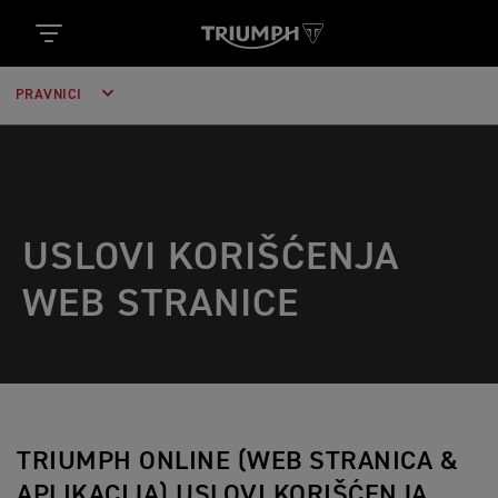
https://www.googletagmanager.com/gtm.js?
id='+i+dl;f.parentNode.insertBefore(j,f); })
(window,document,'script','dataLayer','GTM-52DKL7H');
PRAVNICI
USLOVI KORIŠĆENJA
WEB STRANICE
TRIUMPH ONLINE (WEB STRANICA &
APLIKACIJA) USLOVI KORIŠĆENJA