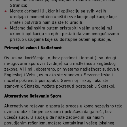
Stranica;
Morate obrisati ili ukloniti aplikaciju sa svih vaših
uredjaja i momentalno uništiti sve kopije aplikacije koje
imate i potvrditi nam da ste to uradili.
Možemo dajinskim putem pristupiti vašim uredjajim,i
ukloniti aplikaciju sa njih i pestati da vam omogućavamo
pristup uslugama koje su dostupne putem aplikacije.
Primenjivi zakon i Nadležnost
Ovi uslovi korišćenja , njihov predmet i format (i svi drugi
ne-ugovorni sporovi i tvrdnje) su u nadležnosti Engleskog
zakona. Vi i mi , obostrano, prihvatamo nadležnost sudova u
Engleskoj i Velsu, osim ako ste stanovnik Severne Irske i
možete pokrenuti postupak u Severnoj Irskoj, i ako ste
stanovnik Škotske, možete pokrenuti postupak u Škotskoj.
Alternativno Rešavanje Spora
Alternativno rešavanje spora je proces u kome nezavisno telo
uzima u obzir činjenice spora i pokušava da ga reši, bez
učešća suda. U slučaju da niste zadovoljni sa našim
ponudjenim rešenjem, možete kontaktirati vašeg lokalnog