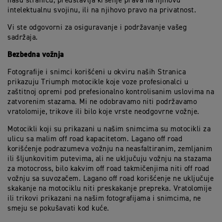
našu stranicu, predstavlja kršenje prava na njihovu
intelektualnu svojinu, ili na njihovo pravo na privatnost.
Vi ste odgovorni za osiguravanje i podržavanje vašeg
sadržaja.
Bezbedna vožnja
Fotografije i snimci korišćeni u okviru naših Stranica
prikazuju Triumph motocikle koje voze profesionalci u
zaštitnoj opremi pod prefesionalno kontrolisanim uslovima na
zatvorenim stazama. Mi ne odobravamo niti podržavamo
vratolomije, trikove ili bilo koje vrste neodgovrne vožnje.
Motocikli koji su prikazani u našim snimcima su motocikli za
ulicu sa malim off road kapacitetom. Lagano off road
korišćenje podrazumeva vožnju na neasfaltiranim, zemljanim
ili šljunkovitim putevima, ali ne uključuju vožnju na stazama
za motocross, bilo kakvim off road takmičenjima niti off road
vožnju sa suvozačem. Lagano off road korišćenje ne uključuje
skakanje na motociklu niti preskakanje prepreka. Vratolomije
ili trikovi prikazani na našim fotografijama i snimcima, ne
smeju se pokušavati kod kuće.