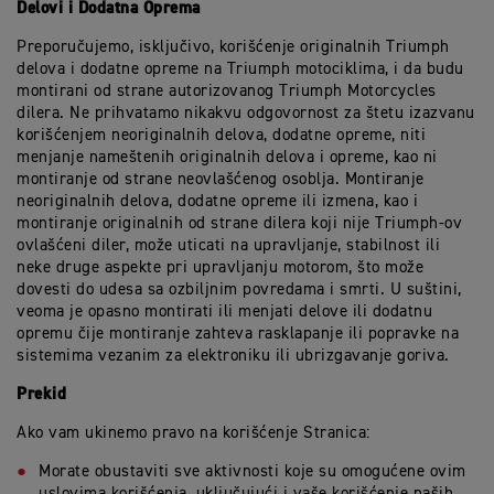
Delovi i Dodatna Oprema
Preporučujemo, isključivo, korišćenje originalnih Triumph
delova i dodatne opreme na Triumph motociklima, i da budu
montirani od strane autorizovanog Triumph Motorcycles
dilera. Ne prihvatamo nikakvu odgovornost za štetu izazvanu
korišćenjem neoriginalnih delova, dodatne opreme, niti
menjanje nameštenih originalnih delova i opreme, kao ni
montiranje od strane neovlašćenog osoblja. Montiranje
neoriginalnih delova, dodatne opreme ili izmena, kao i
montiranje originalnih od strane dilera koji nije Triumph-ov
ovlašćeni diler, može uticati na upravljanje, stabilnost ili
neke druge aspekte pri upravljanju motorom, što može
dovesti do udesa sa ozbiljnim povredama i smrti. U suštini,
veoma je opasno montirati ili menjati delove ili dodatnu
opremu čije montiranje zahteva rasklapanje ili popravke na
sistemima vezanim za elektroniku ili ubrizgavanje goriva.
Prekid
Ako vam ukinemo pravo na korišćenje Stranica:
Morate obustaviti sve aktivnosti koje su omogućene ovim
uslovima korišćenja, uključujući i vaše korišćenje naših