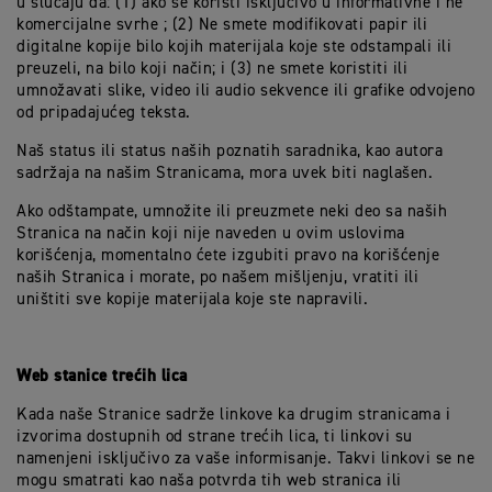
u slučaju da: (1) ako se koristi isključivo u informativne i ne
komercijalne svrhe ; (2) Ne smete modifikovati papir ili
digitalne kopije bilo kojih materijala koje ste odstampali ili
preuzeli, na bilo koji način; i (3) ne smete koristiti ili
umnožavati slike, video ili audio sekvence ili grafike odvojeno
od pripadajućeg teksta.
Naš status ili status naših poznatih saradnika, kao autora
sadržaja na našim Stranicama, mora uvek biti naglašen.
Ako odštampate, umnožite ili preuzmete neki deo sa naših
Stranica na način koji nije naveden u ovim uslovima
korišćenja, momentalno ćete izgubiti pravo na korišćenje
naših Stranica i morate, po našem mišljenju, vratiti ili
uništiti sve kopije materijala koje ste napravili.
Web stanice trećih lica
Kada naše Stranice sadrže linkove ka drugim stranicama i
izvorima dostupnih od strane trećih lica, ti linkovi su
namenjeni isključivo za vaše informisanje. Takvi linkovi se ne
mogu smatrati kao naša potvrda tih web stranica ili