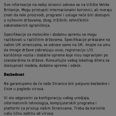
Sve informacije na našoj stranici odnose se na tržište Velike
Britanije. Mogu pristupiti internacionalni korisnici, ali moraju
znati da neki proizvodi, programi i usluge neće biti dostupni
u njihovim državama, zbog, tržišnih, tehničkihili
zakonodavnih ograničenja.
Specifikacije za motocikle i dodatnu opremu se mogu
razlikovati u različitim državama. Specifikacije prikazane na
našim UK stranicama, se odnose samo na UK. Imajte na umu
da mnoge države zabranjuju uvoz, registraciju i/ili
korišćenje vozila i dodatne opreme koje nisu napravljeni po
standardima te države. Konsultujte vašeg lokalnog dilera za
dostupnost modela, dodatne opreme i odeće.
Bezbednost
Ne garantujemo da će naše Stranice biti potpuno bezbedne i
čiste u pogledu virusa.
Vi ste odgovorni za konfiguraciju vašeg uredjaja,
informativnih tehnologija, kompijuterskih programa i
platformi za pristup našim Stranicama. Treba da koristite
vašu ličnu zaštitu od virusa.