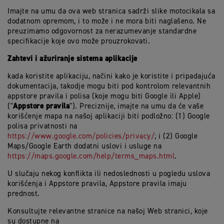
Imajte na umu da ova web stranica sadrži slike motocikala sa
dodatnom opremom, i to može i ne mora biti naglašeno. Ne
preuzimamo odgovornost za nerazumevanje standardne
specifikacije koje ovo može prouzrokovati.
Zahtevi i ažuriranje sistema aplikacije
kada koristite aplikaciju, načini kako je koristite i pripadajuća
dokumentacija, takodje mogu biti pod kontrolom relevantnih
appstore pravila i polisa (koje mogu biti Google ili Apple)
Appstore pravila
("
"). Preciznije, imajte na umu da će vaše
korišćenje mapa na našoj aplikaciji biti podložno: (1) Google
polisa privatnosti na
https://www.google.com/policies/privacy/
; i (2) Google
Maps/Google Earth dodatni uslovi i usluge na
https://maps.google.com/help/terms_maps.html
.
U slučaju nekog konflikta ili nedoslednosti u pogledu uslova
korišćenja i Appstore pravila, Appstore pravila imaju
prednost.
Konsultujte relevantne stranice na našoj Web stranici, koje
su dostupne na