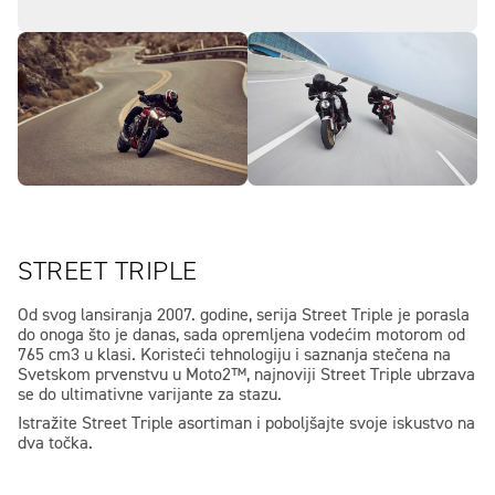
STREET TRIPLE
Od svog lansiranja 2007. godine, serija Street Triple je porasla
do onoga što je danas, sada opremljena vodećim motorom od
765 cm3 u klasi. Koristeći tehnologiju i saznanja stečena na
Svetskom prvenstvu u Moto2™, najnoviji Street Triple ubrzava
se do ultimativne varijante za stazu.
Istražite Street Triple asortiman i poboljšajte svoje iskustvo na
dva točka.