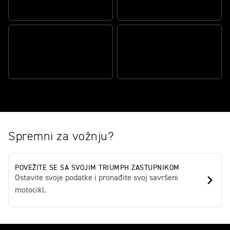
VODEĆA SNAGA U KLASI
NAGIBU
OPTIMIZOVANA KONTROLA
PROKLIZAVANJA PRI
NAGIBU
MY TRIUMPH POVEZIVOST
Spremni za vožnju?
POVEŽITE SE SA SVOJIM TRIUMPH ZASTUPNIKOM
Ostavite svoje podatke i pronađite svoj savršeni
motocikl.