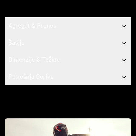
Tech spec
Agregat & Prenos
Šasija
Dimenzije & Težine
Potrošnja Goriva
U akciji - Novi Street Triple 765 RS