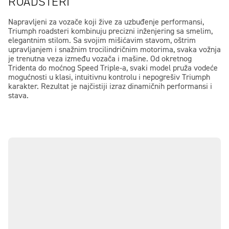
ROADSTERI
Napravljeni za vozače koji žive za uzbuđenje performansi,
Triumph roadsteri kombinuju precizni inženjering sa smelim,
elegantnim stilom. Sa svojim mišićavim stavom, oštrim
upravljanjem i snažnim trocilindričnim motorima, svaka vožnja
je trenutna veza između vozača i mašine. Od okretnog
Tridenta do moćnog Speed Triple-a, svaki model pruža vodeće
mogućnosti u klasi, intuitivnu kontrolu i nepogrešiv Triumph
karakter. Rezultat je najčistiji izraz dinamičnih performansi i
stava.