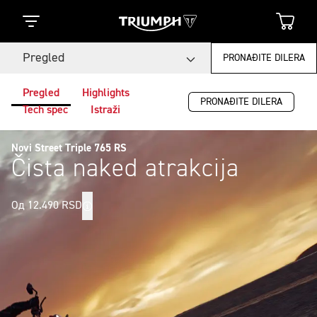
Pregled
PRONAĐITE DILERA
Pregled
Highlights
PRONAĐITE DILERA
Tech spec
Istraži
Novi Street Triple 765 RS
Čista naked atrakcija
Од 12.490 RSD