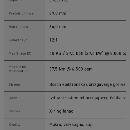
398.15 cc
S
Kapacitet
p
e
c
89,0 mm
Prečnik cilindra
i
f
i
64,0 mm
Hod cilindra
c
a
t
12:1
Kompresija
i
o
n
40 KS / 39,5 bph (29,4 kW) @ 8.000 op
Max Snaga EC
s
Max Obrtni
37,5 Nm @ 6.500 opm
Momenat EC
Bosch elektronsko ubrizgavanje goriva s
Sistem
Izduvni sistem od nerdjajućeg čelika sa
Izduv
X-ring lanac
Prenos
Mokro, višeslojno, slip
Kvačilo