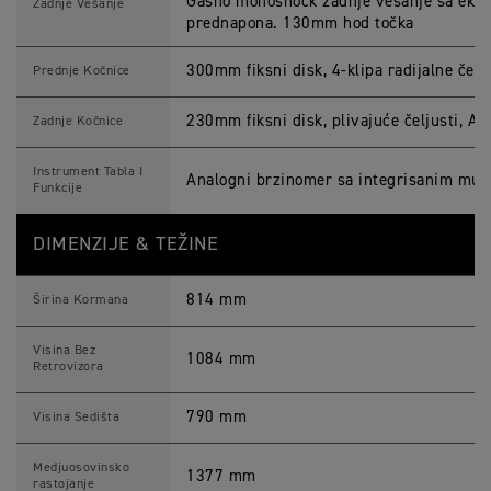
Gasno monoshock zadnje vešanje sa eks
Zadnje Vešanje
prednapona. 130mm hod točka
300mm fiksni disk, 4-klipa radijalne čelj
Prednje Kočnice
230mm fiksni disk, plivajuće čeljusti, A
Zadnje Kočnice
Instrument Tabla I
Analogni brzinomer sa integrisanim mul
Funkcije
DIMENZIJE & TEŽINE
814 mm
Širina Kormana
Visina Bez
1084 mm
Retrovizora
790 mm
Visina Sedišta
Medjuosovinsko
1377 mm
rastojanje