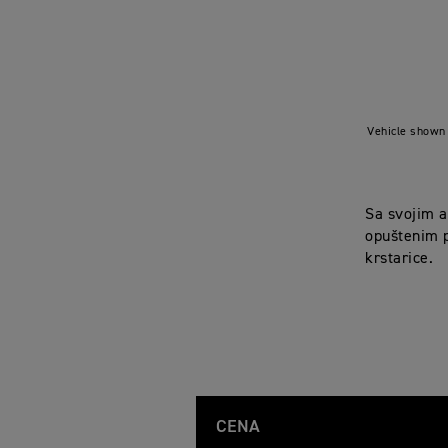
Vehicle shown 
Sa svojim a
opuštenim p
krstarice.
CENA