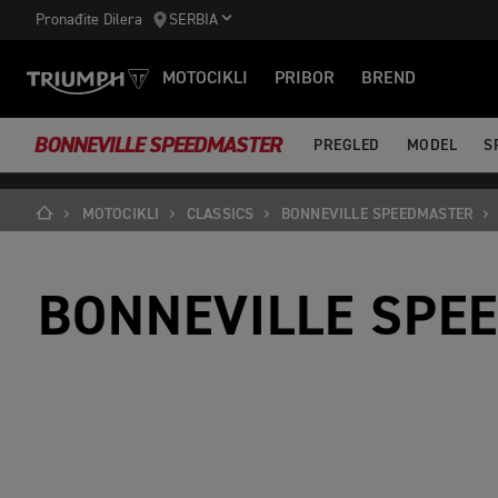
https://www.googletagmanager.com/gtm.js?id='+i+dl;f.parentNode.ins
Pronađite Dilera
SERBIA
MOTOCIKLI
PRIBOR
BREND
BONNEVILLE SPEEDMASTER
PREGLED
MODEL
S
MOTOCIKLI
CLASSICS
BONNEVILLE SPEEDMASTER
BONNEVILLE SPE