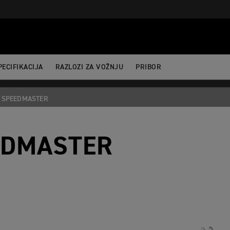
ertBefore(j,f); })(window,document,'script','dataLayer','GTM-52DKL
PECIFIKACIJA
RAZLOZI ZA VOŽNJU
PRIBOR
SPEEDMASTER
EDMASTER