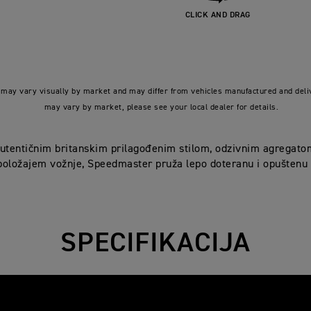
CLICK AND DRAG
may vary visually by market and may differ from vehicles manufactured and deliv
may vary by market, please see your local dealer for details.
utentičnim britanskim prilagođenim stilom, odzivnim agregato
oložajem vožnje, Speedmaster pruža lepo doteranu i opuštenu
SPECIFIKACIJA