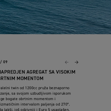
 / 09
Previous
Next
NAPREDJEN AGREGAT SA VISOKIM
BRTNIM MOMENTOM
alelni twin od 1200cc pruža beznaporno
rzanje, sa svojom uzbudljivom isporukom
age bogate obrtnim momentom i
izmatičnim intervalom paljenja od 270°.
a lakši, još odzivniji i Euro 5 usaglašen.