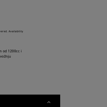
ered. Availability
m od 1200cc i
 vožnju