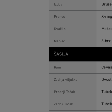
Bruše
Izduv
X-rin
Prenos
Mokro,
Kvačilo
6-brz
Menjač
ŠASIJA
Cevas
Ram
Dvost
Zadnja viljuška
Tubele
Prednji Točak
Tubele
Zadnji Točak