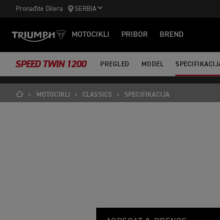
https://www.googletagmanager.com/gtm.js?id='+i+dl;f.parentNode.ins
Pronađite Dilera
SERBIA
MOTOCIKLI
PRIBOR
BREND
SPEED TWIN 1200
PREGLED
MODEL
SPECIFIKACIJ
MOTOCIKLI
CLASSICS
SPECIFIKACIJA
S
Feature
Details
P