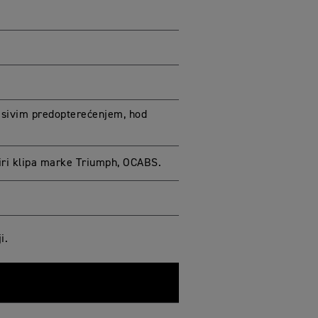
esivim predopterećenjem, hod
tiri klipa marke Triumph, OCABS.
i.