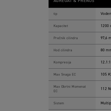
AGREGAT & PRENOS
E
E
D
T
Vodeno
tip
W
I
N
1200 
Kapacitet
1
2
0
97,6
Prečnik cilindra
0
S
p
80 m
Hod cilindra
e
c
i
f
12.1:1
Kompresija
i
c
a
105 K
Max Snaga EC
t
i
o
Max Obrtni Momenat
n
112 
EC
s
Multi
Sistem