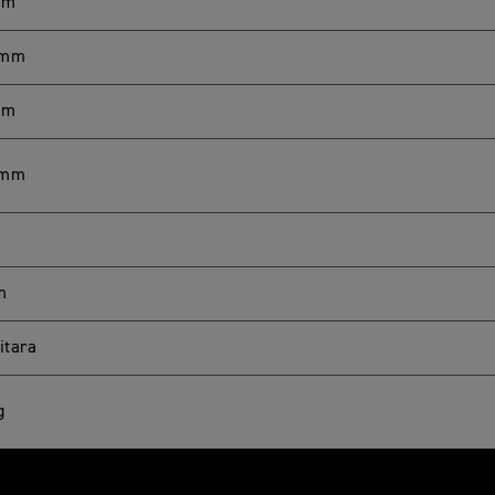
mm
 mm
mm
 mm
m
itara
g