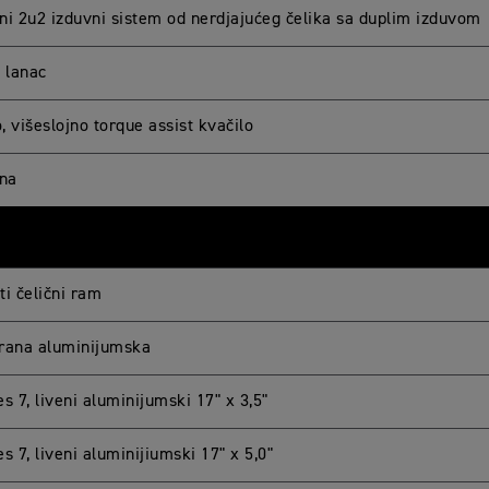
ni 2u2 izduvni sistem od nerdjajućeg čelika sa duplim izduvom
g lanac
 višeslojno torque assist kvačilo
ina
ti čelični ram
rana aluminijumska
s 7, liveni aluminijumski 17" x 3,5"
s 7, liveni aluminijiumski 17" x 5,0"