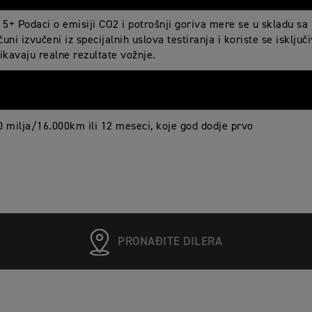
5+ Podaci o emisiji CO2 i potrošnji goriva mere se u skladu s
uni izvučeni iz specijalnih uslova testiranja i koriste se isklj
ikavaju realne rezultate vožnje.
0 milja/16.000km ili 12 meseci, koje god dodje prvo
PRONAĐITE DILERA