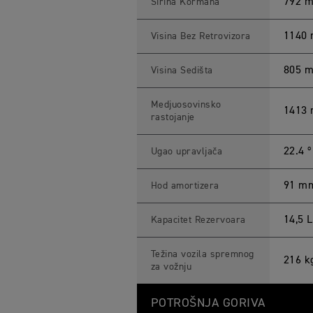
792 
Širina Kormana
1140
Visina Bez Retrovizora
805 
Visina Sedišta
Medjuosovinsko
1413
rastojanje
22.4 º
Ugao upravljača
91 m
Hod amortizera
14,5 L
Kapacitet Rezervoara
Težina vozila spremnog
216 k
za vožnju
POTROŠNJA GORIVA