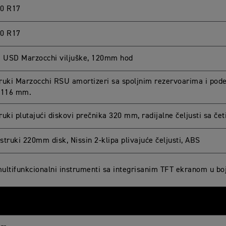
0 R17
0 R17
USD Marzocchi viljuške, 120mm hod
ruki Marzocchi RSU amortizeri sa spoljnim rezervoarima i pod
 116 mm.
ruki plutajući diskovi prečnika 320 mm, radijalne čeljusti sa če
struki 220mm disk, Nissin 2-klipa plivajuće čeljusti, ABS
ultifunkcionalni instrumenti sa integrisanim TFT ekranom u boj