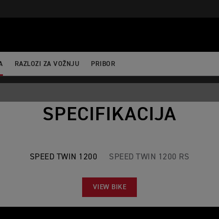
ertBefore(j,f); })(window,document,'script','dataLayer','GTM-52DKL
A
RAZLOZI ZA VOŽNJU
PRIBOR
SPECIFIKACIJA
SPEED TWIN 1200
SPEED TWIN 1200 RS
VIEW BIKE