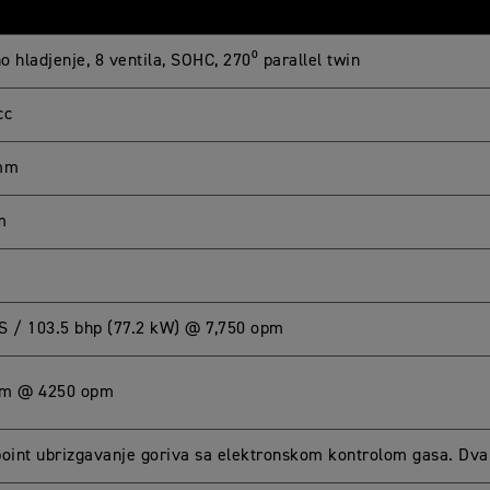
 hladjenje, 8 ventila, SOHC, 270⁰ parallel twin
cc
 mm
m
S / 103.5 bhp (77.2 kW) @ 7,750 opm
Nm @ 4250 opm
point ubrizgavanje goriva sa elektronskom kontrolom gasa. Dva