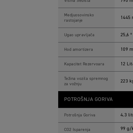
790 
Visina Sedišta
Medjuosovinsko
1445
rastojanje
25,6 º
Ugao upravljača
109 
Hod amortizera
12 Lit
Kapacitet Rezervoara
Težina vozila spremnog
223 k
za vožnju
POTROŠNJA GORIVA
4.3 li
Potrošnja Goriva
99 g/
CO2 Isparenja