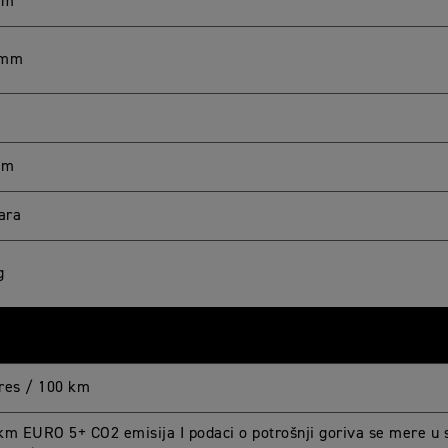
mm
 mm
mm
ara
g
tres / 100 km
km EURO 5+ CO2 emisija I podaci o potrošnji goriva se mere u 