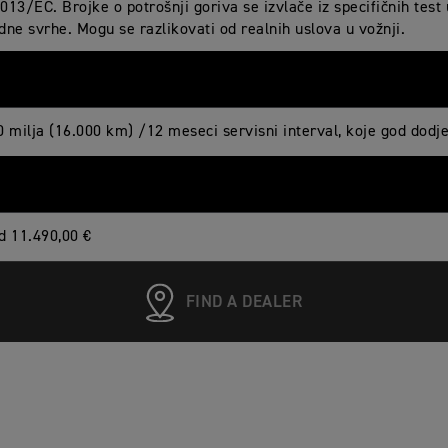
13/EC. Brojke o potrošnji goriva se izvlače iz specifičnih test u
dne svrhe. Mogu se razlikovati od realnih uslova u vožnji.
0 milja (16.000 km) /12 meseci servisni interval, koje god dodj
d 11.490,00 €
FIND A DEALER