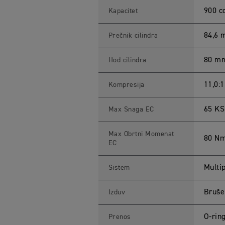
E
R
900 c
Kapacitet
9
0
0
84,6
Prečnik cilindra
S
p
e
80 m
Hod cilindra
c
i
f
i
11,0:1
Kompresija
c
a
t
65 KS
Max Snaga EC
i
o
n
Max Obrtni Momenat
s
80 N
EC
Multi
Sistem
Bruše
Izduv
O-rin
Prenos