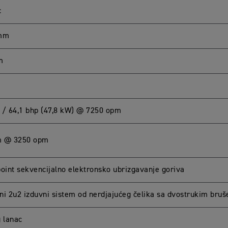
c
 mm
m
 / 64,1 bhp (47,8 kW) @ 7250 opm
m @ 3250 opm
point sekvencijalno elektronsko ubrizgavanje goriva
ni 2u2 izduvni sistem od nerdjajućeg čelika sa dvostrukim bru
g lanac