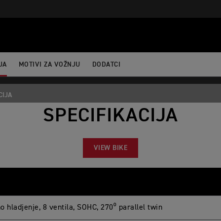
ertBefore(j,f); })(window,document,'script','dataLayer','GTM-52DKL
JA
MOTIVI ZA VOŽNJU
DODATCI
CIJA
SPECIFIKACIJA
VIEW BIKE
 hladjenje, 8 ventila, SOHC, 270⁰ parallel twin