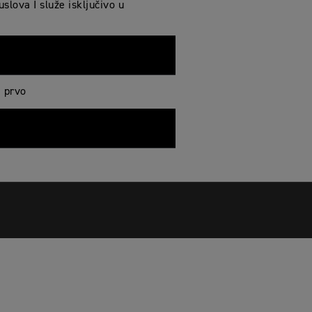
slova I služe isključivo u
e prvo