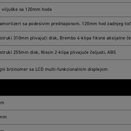
viljuške sa 120mm hoda
 amortizeri sa podesivim prednaponom. 120mm hod zadnjeg to
struki 310mm plivajući disk, Brembo 4-klipa fiksne aksijalne če
struki 255mm disk, Nissin 2-klipa plivajuće čeljusti, ABS
gni brzinomer sa LCD multi-funkcionalnim displejom
mm
 mm