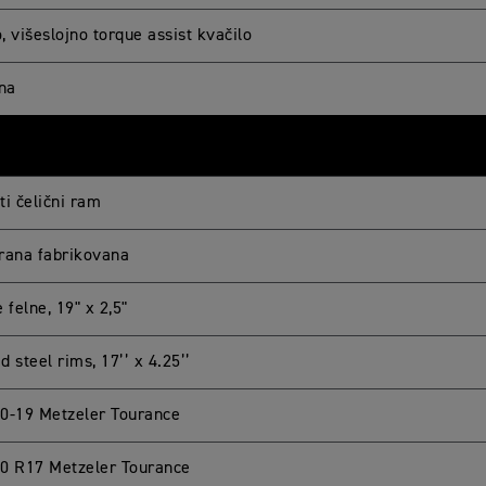
 višeslojno torque assist kvačilo
ina
ti čelični ram
rana fabrikovana
 felne, 19" x 2,5"
 steel rims, 17’’ x 4.25’’
0-19 Metzeler Tourance
0 R17 Metzeler Tourance