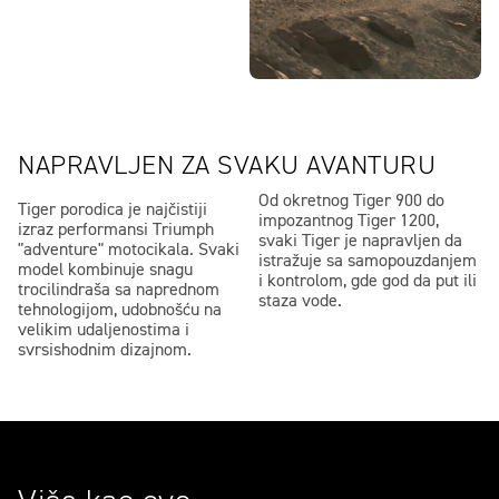
NAPRAVLJEN ZA SVAKU AVANTURU
Od okretnog Tiger 900 do
Tiger porodica je najčistiji
impozantnog Tiger 1200,
izraz performansi Triumph
svaki Tiger je napravljen da
"adventure" motocikala. Svaki
istražuje sa samopouzdanjem
model kombinuje snagu
i kontrolom, gde god da put ili
trocilindraša sa naprednom
staza vode.
tehnologijom, udobnošću na
velikim udaljenostima i
svrsishodnim dizajnom.