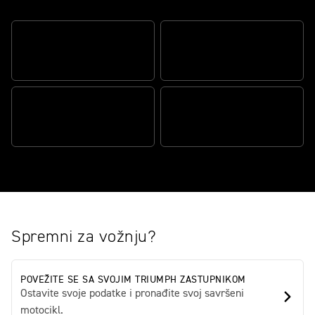
Redefinisanje avanturističke vožnje
UGRAĐENA VREDNOST
PREPOZNATLJIV
AVANTURE
PUSTINJSKI KARAKTER
PRAVI OFF-ROAD
SPREMNE PERFORMANSE
ISTRAŽIVAČ
Spremni za vožnju?
POVEŽITE SE SA SVOJIM TRIUMPH ZASTUPNIKOM
Ostavite svoje podatke i pronađite svoj savršeni
motocikl.