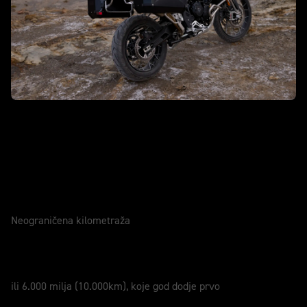
Caring for your motorcycle
GARANCIJA
2 Godine
Neograničena kilometraža
USLUGA
12 Meseci
ili 6.000 milja (10.000km), koje god dodje prvo