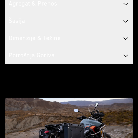
Agregat & Prenos
Šasija
Dimenzije & Težine
Potrošnja Goriva
Prilagodite ih sebi sa dodacima