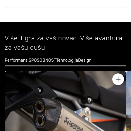
Više Tigra za vaš novac. Više avantura
za vašu dušu
Performansi
SPOSOBNOST
Tehnologija
Design