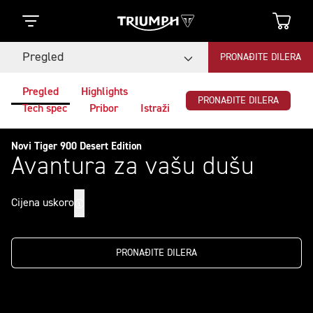
Pregled
PRONAĐITE DILERA
Pregled
Highlights
PRONAĐITE DILERA
Tech spec
Pribor
Istraži
Novi Tiger 900 Desert Edition
Avantura za vašu dušu
Cijena uskoro
PRONAĐITE DILERA